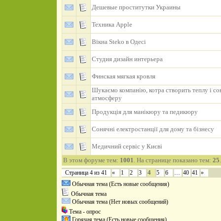
Дешевые проститутки Украины
Техника Apple
Вікна Steko в Одесі
Студия дизайн интерьера
Финская мягкая кровля
Шукаємо компанію, котра створить теплу і с
атмосферу
Продукція для манікюру та педикюру
Сонячні електростанції для дому та бізнесу
Медичний сервіс у Києві
В этом форуме тем:
1001
. На странице показано тем:
25
.
4
Страница
4
из
41
«
1
2
3
5
6
…
40
41
»
Обычная тема (Есть новые сообщения)
Обычная тема
Обычная тема (Нет новых сообщений)
Тема - опрос
Горячая тема (Есть новые сообщения)