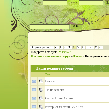
Логин:
Пароль:
4
Страница
4
из
41
«
1
2
3
5
6
…
40
41
»
Модератор форума:
viktoriy23
Флоринка - цветочный форум
»
Флейм
»
Наши родные гор
Наши родные города
Тема
Новини
ТВ приставка
Серіал Нічний агент
Интернет магазин BuJoBox