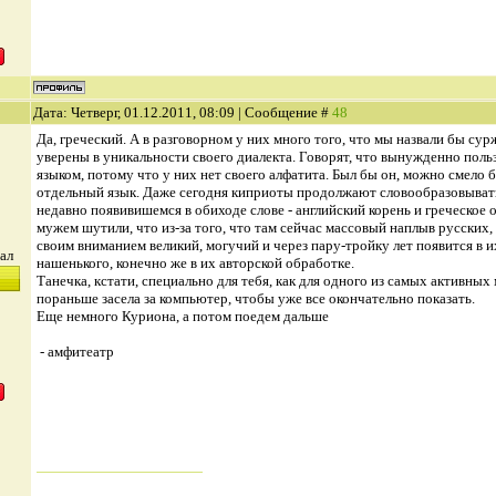
Дата: Четверг, 01.12.2011, 08:09 | Сообщение #
48
Да, греческий. А в разговорном у них много того, что мы назвали бы су
уверены в уникальности своего диалекта. Говорят, что вынужденно пол
языком, потому что у них нет своего алфатита. Был бы он, можно смело 
отдельный язык. Даже сегодня киприоты продолжают словообразовывать
недавно появивишемся в обиходе слове - английский корень и греческое 
мужем шутили, что из-за того, что там сейчас массовый наплыв русских
своим вниманием великий, могучий и через пару-тройку лет появится в и
ал
нашенького, конечно же в их авторской обработке.
Танечка, кстати, специально для тебя, как для одного из самых активных 
пораньше засела за компьютер, чтобы уже все окончательно показать.
Еще немного Куриона, а потом поедем дальше
- амфитеатр