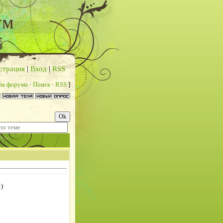
ум
страция
|
Вход
|
RSS
ла форума
·
Поиск
·
RSS
]
)