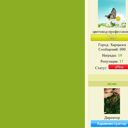
цветовод-профессион
Город: Харцызск
Сообщений:
690
Награды:
19
Репутация:
17
Статус:
жужа
Директор