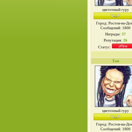
цветочный гуру
Город: Ростов-на-До
Сообщений:
1800
Награды:
37
Репутация:
26
Статус:
Тая
цветочный гуру
Город: Ростов-на-До
Сообщений:
1800