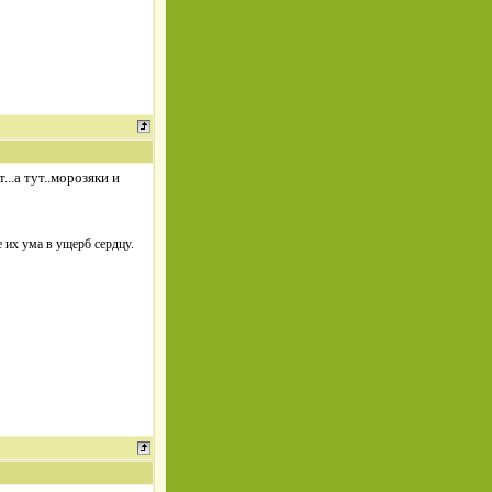
..а тут..морозяки и
 их ума в ущерб сердцу.