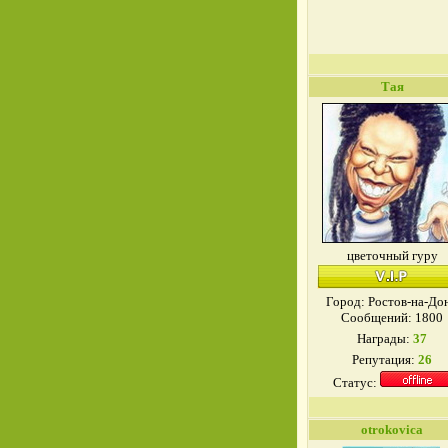
Тая
цветочный гуру
Город: Ростов-на-До
Сообщений:
1800
Награды:
37
Репутация:
26
Статус:
otrokovica