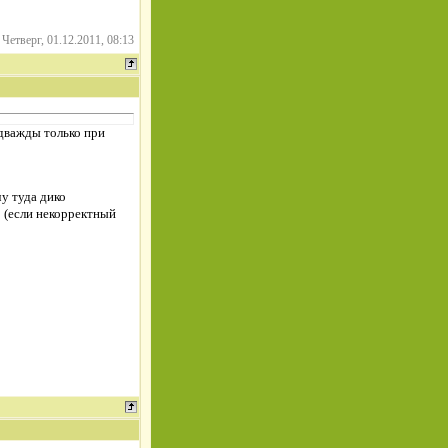
-
Четверг, 01.12.2011, 08:13
дважды только при
чу туда дико
: (если некорректный