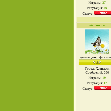
Награды:
37
Репутация:
26
Статус:
otrokovica
цветовод-профессион
Город: Харцызск
Сообщений:
690
Награды:
19
Репутация:
17
Статус: