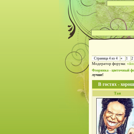
Логин:
Страница
4
из
4
«
1
2
Модератор форума:
vikt
Флоринка - цветочный ф
лучше!
В гостях - хорош
Тая