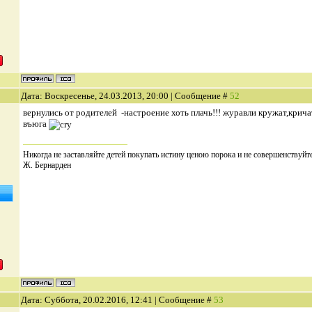
Дата: Воскресенье, 24.03.2013, 20:00 | Сообщение #
52
вернулись от родителей -настроение хоть плачь!!! журавли кружат,кричат.
въюга
Никогда не заставляйте детей покупать истину ценою порока и не совершенствуйте
Ж. Бернарден
Дата: Суббота, 20.02.2016, 12:41 | Сообщение #
53