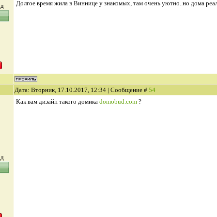
Долгое время жила в Виннице у знакомых, там очень уютно..но дома реа
од
Дата: Вторник, 17.10.2017, 12:34 | Сообщение #
54
Как вам дизайн такого домика
domobud.com
?
од