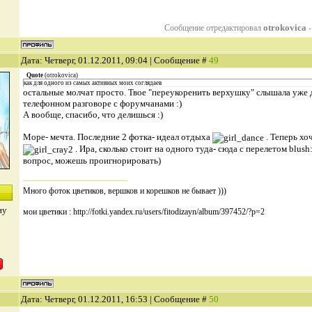
otrokovica
Сообщение отредактировал
Дата: Четверг, 01.12.2011, 09:04 | Сообщение #
49
Quote
(
otrokovica
)
как для одного из самых активных моих соглядаев
остальные молчат просто. Твое "переукоренить верхушку" слышала уже 
телефонном разговоре с форумчанами :)
А вообще, спасибо, что делишься :)
Море- мечта. Последние 2 фотка- идеал отдыха
. Теперь хо
. Ира, сколько стоит на одного туда- сюда с перелетом blush
вопрос, можешь проигнорировать)
Много фоток цветиков, вершков и корешков не бывает )))
ну
мои цветики : http://fotki.yandex.ru/users/fitodizayn/album/397452/?p=2
Дата: Четверг, 01.12.2011, 16:53 | Сообщение #
50