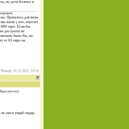
ть, но дети болеют и
норировать)
мужа. Пришлось для визы
 мы жили у нее, перелет
000 евро. Если бы
кие растраты не
озможно было бы, но
т от 65 евро на
-
Четверг, 01.12.2011, 16:54
был ого-го)
 их ума в ущерб сердцу.