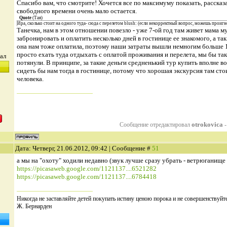
Спасибо вам, что смотрите! Хочется все по максимуму показать, рассказа
свободного времени очень мало остается.
Quote
(
Тая
)
Ира, сколько стоит на одного туда- сюда с перелетом blush: (если некорректный вопрос, можешь проиг
Танечка, нам в этом отношении повезло - уже 7-ой год там живет мама 
забронировать и оплатить несколько дней в гостинице ее знакомого, а так
она нам тоже оплатила, поэтому наши затраты вышли немногим больше 1
просто ехать туда отдыхать с оплатой проживания и перелета, мы бы та
ал
потянули. В принципе, за такие деньги средненький тур купить вполне в
сидеть бы нам тогда в гостинице, потому что хорошая экскурсия там стои
человека.
otrokovica
Сообщение отредактировал
Дата: Четверг, 21.06.2012, 09:42 | Сообщение #
51
а мы на "охоту" ходили недавно (звук лучше сразу убрать - ветрюганище 
https://picasaweb.google.com/1121137....6521282
https://picasaweb.google.com/1121137....6784418
Никогда не заставляйте детей покупать истину ценою порока и не совершенствуйте
Ж. Бернарден