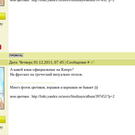
ну
Дата: Четверг, 01.12.2011, 07:45 | Сообщение #
47
А какой язык официальные на Кипре?
На фресках на греческий визуально похож.
Много фоток цветиков, вершков и корешков не бывает )))
мои цветики : http://fotki.yandex.ru/users/fitodizayn/album/397452/?p=2
ну