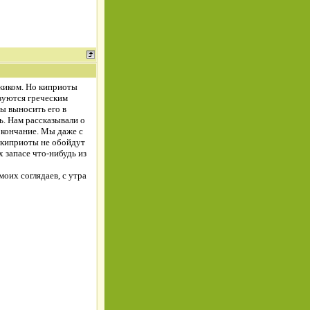
ржиком. Но киприоты
ьзуются греческим
бы выносить его в
. Нам рассказывали о
окончание. Мы даже с
, киприоты не обойдут
х запасе что-нибудь из
моих соглядаев, с утра