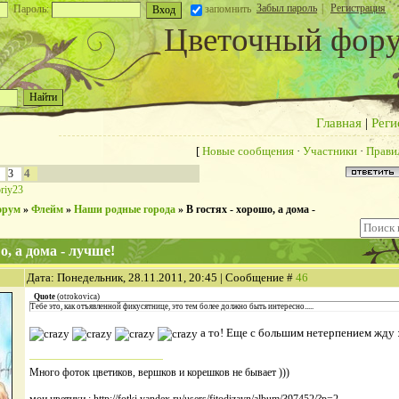
Забыл пароль
|
Регистрация
Пароль:
запомнить
Цветочный фор
Главная
|
Реги
[
Новые сообщения
·
Участники
·
Прави
4
3
oriy23
орум
»
Флейм
»
Наши родные города
»
В гостях - хорошо, а дома -
о, а дома - лучше!
Дата: Понедельник, 28.11.2011, 20:45 | Сообщение #
46
Quote
(
otrokovica
)
Тебе это, как отъявленной фикусятнице, это тем более должно быть интересно.....
а то! Еще с большим нетерпением жду :
Много фоток цветиков, вершков и корешков не бывает )))
мои цветики : http://fotki.yandex.ru/users/fitodizayn/album/397452/?p=2