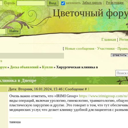
Забыл пароль
|
Регистрация
Пароль:
запомнить
Цветочный фор
Главная
|
Реги
[
Новые сообщения
·
Участники
·
Прави
га
орум
»
Доска объявлений
»
Куплю
»
Хирургическая клиника в
клиника в Днепре
Дата: Вторник, 16.01.2024, 15:46 | Сообщение #
1
Очень важно отметить, что «IRIMI Group»
https://www.irimigroup.com/ru/
виды операций, включая урологию, гинекологию, травматологию, общу
пластическую хирургию и другие. Это говорит о том, что тут обеспечив
медицинских услуг, что делает клинику удобной для пациентов с разным
танюша