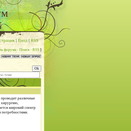
ум
страция
|
Вход
|
RSS
ла форума
·
Поиск
·
RSS
]
проводит различные
ю хирургию,
ается широкий спектр
и потребностями.