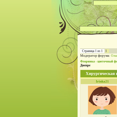
Логин:
1
Страница
1
из
1
Модератор форума:
Оль
Флоринка - цветочный ф
Днепре
Хирургическая 
Irinka21