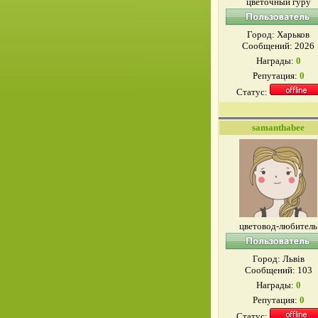
цветочный гуру
Город: Харьков
Сообщений:
2026
Награды:
0
Репутация:
0
Статус:
samanthabee
цветовод-любитель
Город: Львів
Сообщений:
103
Награды:
0
Репутация:
0
Статус: