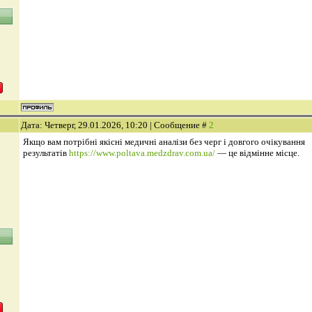
Дата: Четверг, 29.01.2026, 10:20 | Сообщение #
2
Якщо вам потрібні якісні медичні аналізи без черг і довгого очікування
результатів
https://www.poltava.medzdrav.com.ua/
— це відмінне місце.