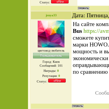
Статус:
Дата: Пятница,
jenya33
На сайте ком
Bus
https://av
сможете купит
марки
HOWO
мощность и вы
цветовод-любитель
экономически
Город: Киев
оправдывающи
Сообщений:
101
по сравнению 
Награды:
0
Репутация:
0
Статус:
Сообщ