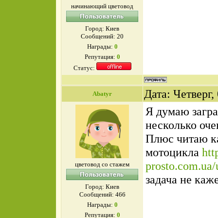
начинающий цветовод
Город: Киев
Сообщений:
20
Награды:
0
Репутация:
0
Статус:
Дата: Четверг,
Abatyr
Я думаю загра
несколько оче
Плюс читаю к
мотоцикла
htt
prosto.com.ua/u
цветовод со стажем
задача не каж
Город: Киев
Сообщений:
466
Награды:
0
Репутация:
0