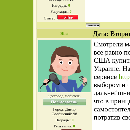
Награды:
0
Репутация:
0
Статус:
Дата: Вторн
Hina
Смотрели ма
все равно п
США купить 
Украине. Н
сервисе
http
выбором и п
дальнейшни
цветовод-любитель
что в принц
самостоятел
Город: Днепр
Сообщений:
98
потратив св
Награды:
0
Репутация:
0