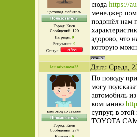
сюда
https://a
менеджер помо
цветовод-любитель
подошёл нам 
Город: Киев
характеристик
Сообщений:
120
здорово, что н
Награды:
0
Репутация:
0
которую можно
Статус:
Дата: Среда, 2
larisaivanova25
По поводу при
могу подсказа
автомобиль и
компанию
htt
супруг, в это
цветовод со стажем
TOYOTA CAM
Город: Киев
Сообщений:
274
Награды:
0