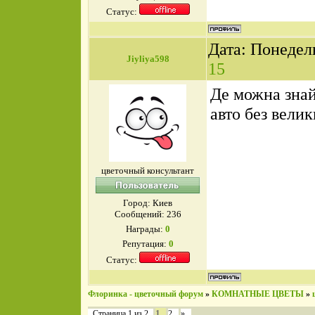
Статус:
Дата: Понедель
Jiyliya598
15
Де можна знай
авто без вели
цветочный консультант
Город: Киев
Сообщений:
236
Награды:
0
Репутация:
0
Статус:
Флоринка - цветочный форум
»
КОМНАТНЫЕ ЦВЕТЫ
»
1
Страница
1
из
2
2
»