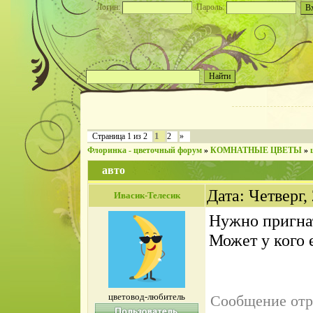
Логин:
Пароль:
1
Страница
1
из
2
2
»
Флоринка - цветочный форум
»
КОМНАТНЫЕ ЦВЕТЫ
»
авто
Дата: Четверг,
Ивасик-Телесик
Нужно пригнат
Может у кого 
цветовод-любитель
Сообщение отр