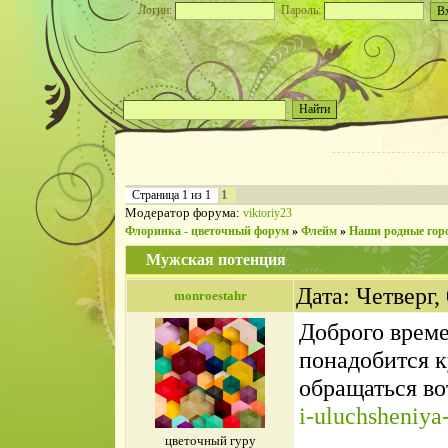
Логин:
Пароль:
1
Страница
1
из
1
Модератор форума:
viktoriy23
Флоринка - цветочный форум
»
Флейм
»
Наши родные гор
Мужская потенция
Дата: Четверг,
monroestahr
Доброго време
понадобится к
обращаться в
i-uluchsheniya-
цветочный гуру