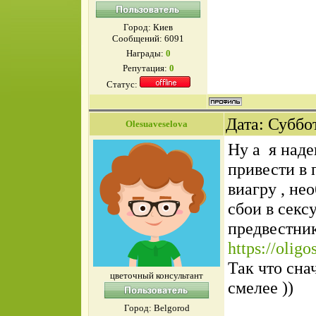
Город: Киев
Сообщений:
6091
Награды:
0
Репутация:
0
Статус:
Дата: Суббот
Olesuaveselova
Ну а я наде
привести в 
виагру , не
сбои в секс
предвестни
https://oligo
Так что сна
цветочный консультант
смелее ))
Город: Belgorod