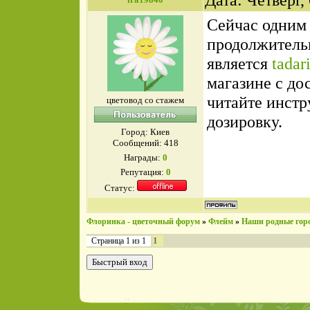
Сейчас одним 
продолжитель
является
tadar
магазине с до
читайте инст
цветовод со стажем
дозировку.
Город: Киев
Сообщений:
418
Награды:
0
Репутация:
0
Статус:
Флоринка - цветочный форум
»
Флейм
»
Наши родные гор
1
Страница
1
из
1