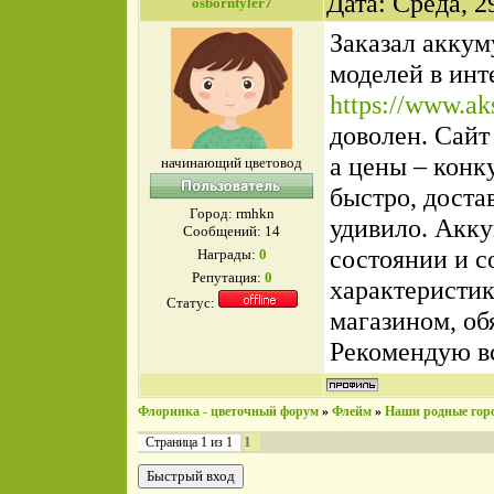
Дата: Среда, 2
osborntyler7
Заказал акку
моделей в инт
https://www.aks
доволен. Сайт
а цены – конк
начинающий цветовод
быстро, доста
Город: rmhkn
удивило. Акк
Сообщений:
14
состоянии и с
Награды:
0
Репутация:
0
характеристик
Статус:
магазином, обя
Рекомендую в
Флоринка - цветочный форум
»
Флейм
»
Наши родные гор
1
Страница
1
из
1