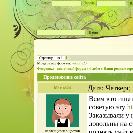
Логин:
Пароль:
1
Страница
1
из
1
Модератор форума:
viktoriy23
Флоринка - цветочный форум
»
Флейм
»
Наши родные гор
Продвижение сайта
Дата: Четверг,
Marina24
Всем кто ищет
советую эту
ht
Заказывали у 
довольны на с
поднять сайт 
коллекционер цветов