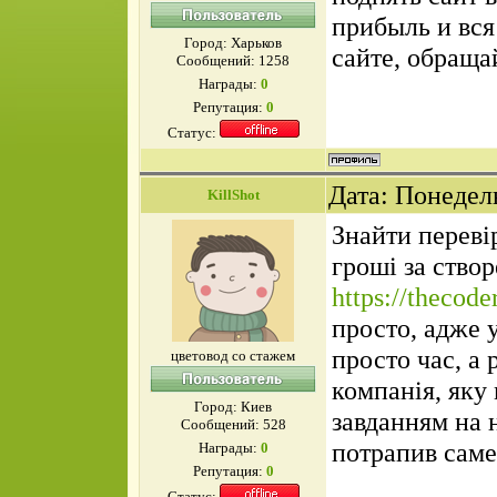
прибыль и вся
Город: Харьков
сайте, обраща
Сообщений:
1258
Награды:
0
Репутация:
0
Статус:
Дата: Понедель
KillShot
Знайти переві
гроші за створ
https://thecode
просто, адже 
просто час, а 
цветовод со стажем
компанія, яку 
Город: Киев
завданням на 
Сообщений:
528
потрапив саме
Награды:
0
Репутация:
0
Статус: