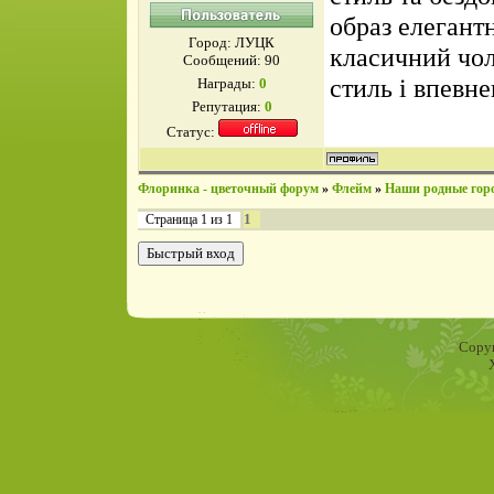
образ елегантн
Город: ЛУЦК
класичний чол
Сообщений:
90
стиль і впевне
Награды:
0
Репутация:
0
Статус:
Флоринка - цветочный форум
»
Флейм
»
Наши родные гор
1
Страница
1
из
1
Copyr