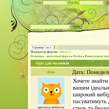
Логин:
Пароль:
1
Страница
1
из
1
Модератор форума:
viktoriy23
Флоринка - цветочный форум
»
Флейм
»
Наши родные гор
Одяг для чоловіків
Дата: Понедел
tirion
Хочете знайт
вашим ідеальн
широкий вибір
пасуватимуть 
стиль та безд
цветовод-любитель