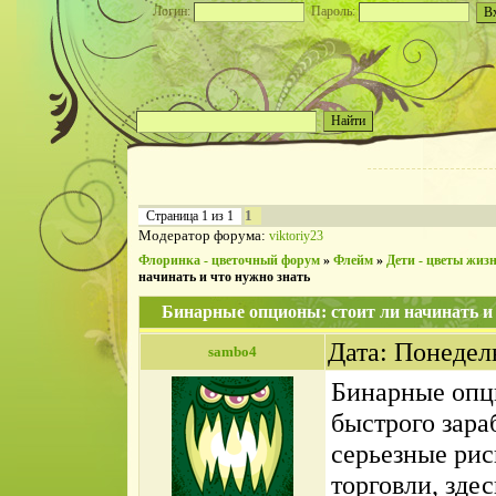
Логин:
Пароль:
1
Страница
1
из
1
Модератор форума:
viktoriy23
Флоринка - цветочный форум
»
Флейм
»
Дети - цветы жиз
начинать и что нужно знать
Бинарные опционы: стоит ли начинать и 
Дата: Понедел
sambo4
Бинарные опц
быстрого зара
серьезные рис
торговли, зде