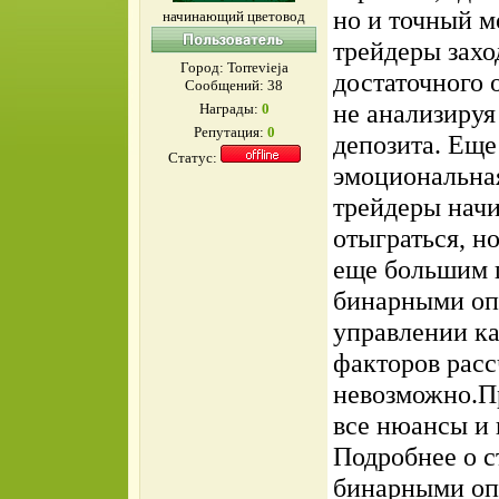
но и точный 
начинающий цветовод
трейдеры захо
Город: Torrevieja
достаточного 
Сообщений:
38
не анализируя
Награды:
0
Репутация:
0
депозита. Еще
Статус:
эмоциональная
трейдеры начи
отыграться, н
еще большим 
бинарными опц
управлении ка
факторов расс
невозможно.Пр
все нюансы и 
Подробнее о с
бинарными оп